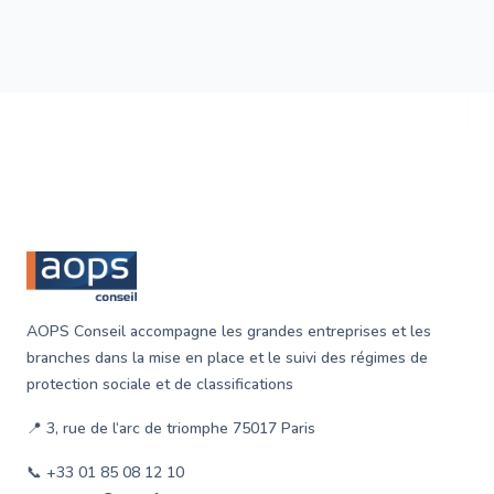
garantissant ainsi une certaine stabilité financière.
Footer
AOPS Conseil accompagne les grandes entreprises et les
branches dans la mise en place et le suivi des régimes de
protection sociale et de classifications
📍 3, rue de l‘arc de triomphe 75017 Paris
📞 +33 01 85 08 12 10