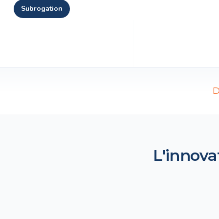
subrogation
D
L'innova