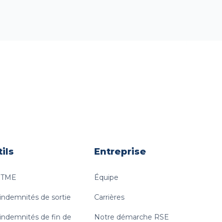
ils
Entreprise
e TME
Équipe
 indemnités de sortie
Carrières
 indemnités de fin de
Notre démarche RSE