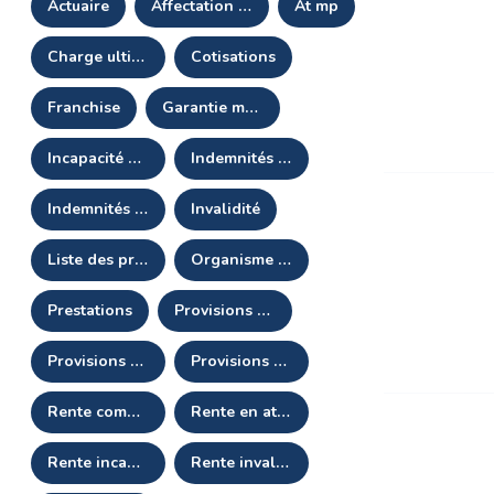
actuaire
affectation longue durée (ald)
at mp
charge ultime
cotisations
franchise
garantie maintien de salaire
incapacité permanente professionnelle
indemnités journalières complémentaires
indemnités journalières de sécurité sociale
invalidité
liste des produits et prestations (lpp)
organisme assureur
prestations
provisions maintien garantie décès (pmgdc)
provisions mathématiques (pm)
provisions pour sinistres à payer (psap)
rente complémentaire d'invalidité
rente en attente
rente incapacité
rente invalidité