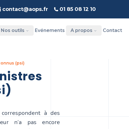
contact@aops.fr
01 85 08 12 10
Nos outils
Evénements
A propos
Contact
connus (psi)
i)
) correspondent à des
reur n’a pas encore