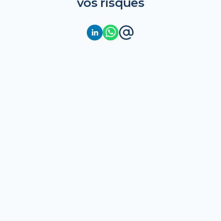
vos risques
Calcul des provisions techniques
Anticiper l'incertain avec le calcul des provisions
techniques, les réserves obligatoires que les