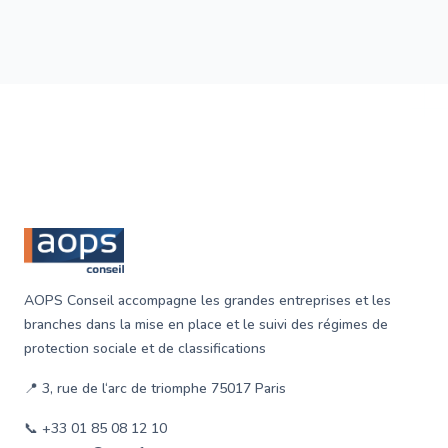
garantissant ainsi une certaine stabilité financière.
Footer
AOPS Conseil accompagne les grandes entreprises et les
branches dans la mise en place et le suivi des régimes de
protection sociale et de classifications
📍 3, rue de l‘arc de triomphe 75017 Paris
📞 +33 01 85 08 12 10