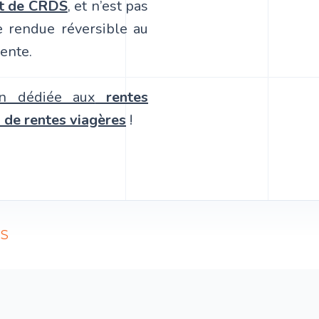
t de CRDS
, et n’est pas
e rendue réversible au
ente.
on dédiée aux
rentes
l
de rentes viagères
!
PS