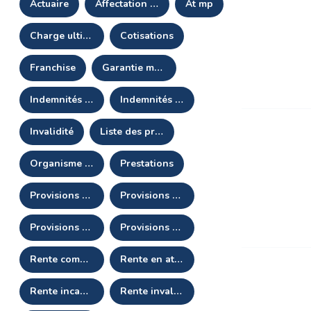
actuaire
affectation longue durée (ald)
at mp
charge ultime
cotisations
franchise
garantie maintien de salaire
indemnités journalières complémentaires
indemnités journalières de sécurité sociale
invalidité
liste des produits et prestations (lpp)
organisme assureur
prestations
provisions maintien garantie décès (pmgdc)
provisions mathématiques (pm)
provisions pour sinistres à payer (psap)
provisions pour sinistres inconnus (psi)
rente complémentaire d'invalidité
rente en attente
rente incapacité
rente invalidité