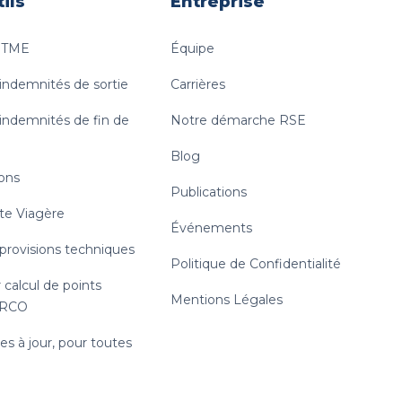
ils
Entreprise
e TME
Équipe
 indemnités de sortie
Carrières
 indemnités de fin de
Notre démarche RSE
Blog
ions
Publications
te Viagère
Événements
 provisions techniques
Politique de Confidentialité
 calcul de points
Mentions Légales
RRCO
s à jour, pour toutes