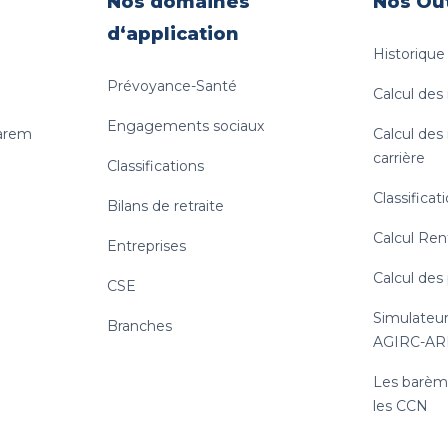
Nos domaines
Nos Out
d‘application
Historiqu
Prévoyance-Santé
Calcul des
Engagements sociaux
uarem
Calcul des
carrière
Classifications
Classificat
Bilans de retraite
Calcul Ren
Entreprises
Calcul des
CSE
Simulateur
Branches
AGIRC-A
Les barème
les CCN