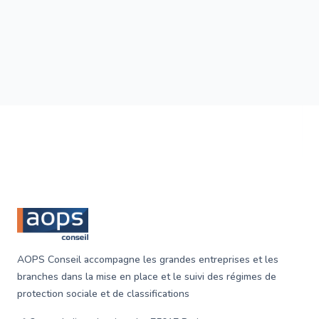
essentiel qui vise à protéger les salariés en cas
d'incapacité de travail due à une maladie ou un
accident. Elle assure le versement d'un revenu partiel
ou total aux travailleurs pendant leur absence,
garantissant ainsi une certaine stabilité financière.
Footer
AOPS Conseil accompagne les grandes entreprises et les
branches dans la mise en place et le suivi des régimes de
protection sociale et de classifications