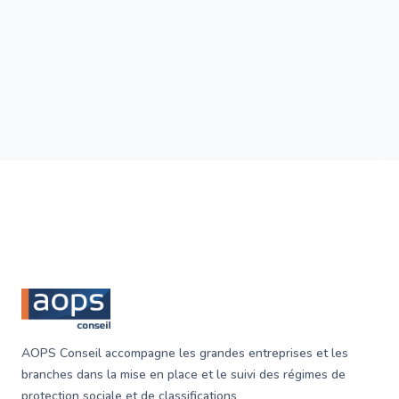
La Garantie Maintien de Salaire est un service
essentiel qui vise à protéger les salariés en cas
d'incapacité de travail due à une maladie ou un
accident. Elle assure le versement d'un revenu partiel
ou total aux travailleurs pendant leur absence,
garantissant ainsi une certaine stabilité financière.
Footer
AOPS Conseil accompagne les grandes entreprises et les
branches dans la mise en place et le suivi des régimes de
protection sociale et de classifications