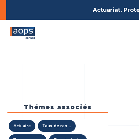
Actuariat, Prot
Thémes associés
actuaire
taux de rendement