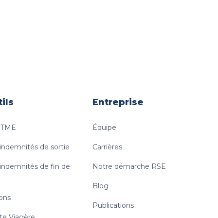
ils
Entreprise
e TME
Équipe
 indemnités de sortie
Carrières
 indemnités de fin de
Notre démarche RSE
Blog
ions
Publications
te Viagère