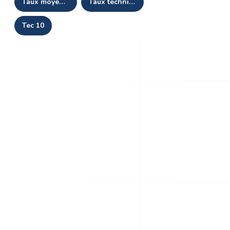
taux moyen des emprunts d'état
taux technique
tec 10