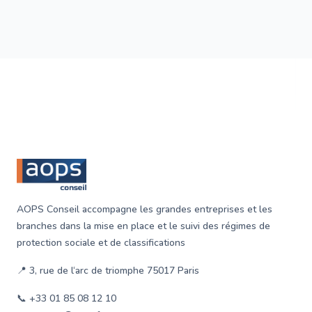
garantissant ainsi une certaine stabilité financière.
Footer
AOPS Conseil accompagne les grandes entreprises et les
branches dans la mise en place et le suivi des régimes de
protection sociale et de classifications
📍 3, rue de l‘arc de triomphe 75017 Paris
📞 +33 01 85 08 12 10