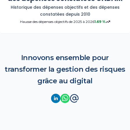
2018
195.4 €
2
Historique des dépenses objectifs et des dépenses
constatées depuis 2010
Hausse des dépenses objectifs
de
2025
à
2026
1.69
%
2017
190.7 €
2
2016
185.2 €
1
Innovons ensemble pour
2015
181.9 €
2
transformer la gestion des risques
2014
178.3 €
1
grâce au digital
2013
175.4 €
2
2012
171.1 €
2
2011
167.1 €
2