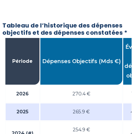
Tableau de l‘historique des dépenses
objectifs et des dépenses constatées *
Évo
Dépenses Objectifs (Mds €)
Période
dé
ob
2026
270.4 €
1
2025
265.9 €
4
254.9 €
2024
(#)
4