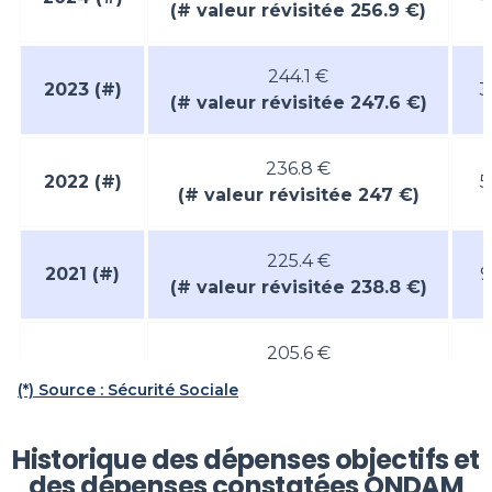
(# valeur révisitée 256.9 €)
244.1 €
2023
(#)
3
(# valeur révisitée 247.6 €)
236.8 €
2022
(#)
5
(# valeur révisitée 247 €)
225.4 €
2021
(#)
9
(# valeur révisitée 238.8 €)
205.6 €
2020
(#)
2
(# valeur révisitée 218.9 €)
(*) Source : Sécurité Sociale
2019
200.4 €
2
Historique des dépenses objectifs et
des dépenses constatées ONDAM