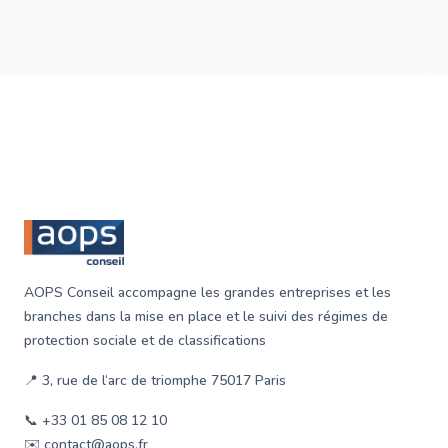
garantissant ainsi une certaine stabilité financière.
Footer
AOPS Conseil accompagne les grandes entreprises et les
branches dans la mise en place et le suivi des régimes de
protection sociale et de classifications
📍 3, rue de l‘arc de triomphe 75017 Paris
📞 +33 01 85 08 12 10
✉️ contact@aops.fr