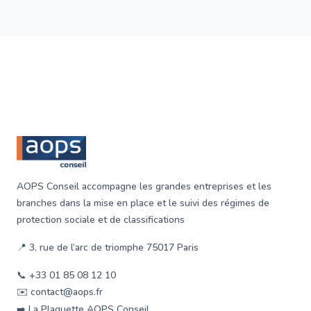
Footer
AOPS Conseil accompagne les grandes entreprises et les
branches dans la mise en place et le suivi des régimes de
protection sociale et de classifications
📍 3, rue de l‘arc de triomphe 75017 Paris
📞 +33 01 85 08 12 10
✉️ contact@aops.fr
➡️ La Plaquette AOPS Conseil