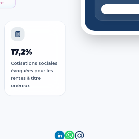
re
17,2%
Cotisations sociales
évoquées pour les
rentes à titre
onéreux