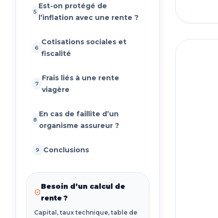
Est-on protégé de
5
l’inflation avec une rente ?
Cotisations sociales et
6
fiscalité
Frais liés à une rente
7
viagère
02
En cas de faillite d’un
8
organisme assureur ?
Conclusions
9
Le ca
Besoin d’un calcul de
rente ?
Capital, taux technique, table de