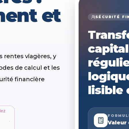
ent et
SÉCURITÉ FI
Transf
capita
s rentes viagères, y
réguli
des de calcul et les
logiqu
rité financière
lisible
lez
FORMUL
Valeur 