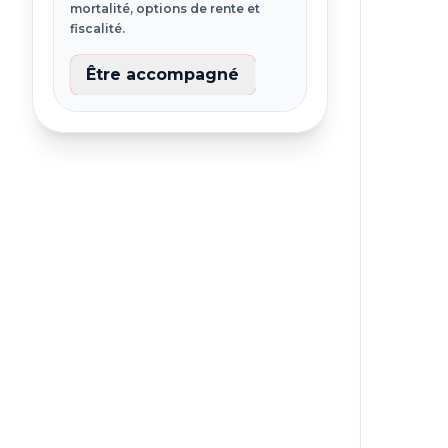
mortalité, options de rente et
fiscalité.
60% 
Être accompagné
x l
W(x
Lx 
Lx+