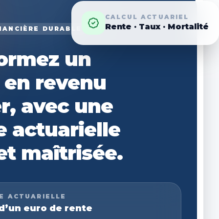
CALCUL ACTUARIEL
Rente · Taux · Mortalité
NANCIÈRE DURABLE
ormez un
l en revenu
er, avec une
e actuarielle
 et maîtrisée.
E ACTUARIELLE
d’un euro de rente