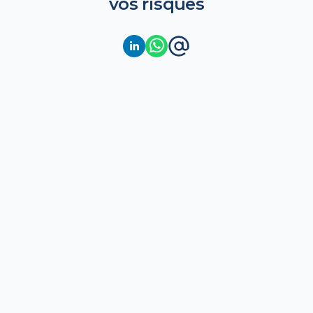
vos risques
Calcul des provisions techniques
Anticiper l'incertain avec le calcul des provisions
techniques, les réserves obligatoires que les