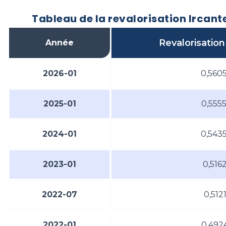
Tableau de la revalorisation Ircant
Revalorisation
Année
2026-01
0,560
2025-01
0,555
2024-01
0,543
2023-01
0,516
2022-07
0,5121
2022-01
0,492