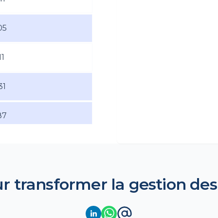
05
11
31
87
07
07
transformer la gestion des 
6