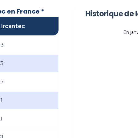
ec en France *
Historique de 
 Ircantec
En
jan
53
53
57
21
1
41