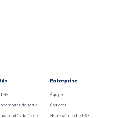
ils
Entreprise
e TME
Équipe
 indemnités de sortie
Carrières
 indemnités de fin de
Notre démarche RSE