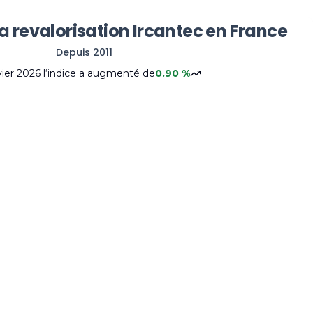
la revalorisation Ircantec en France
Depuis 2011
vier 2026
l‘indice
a augmenté
de
0.90
%