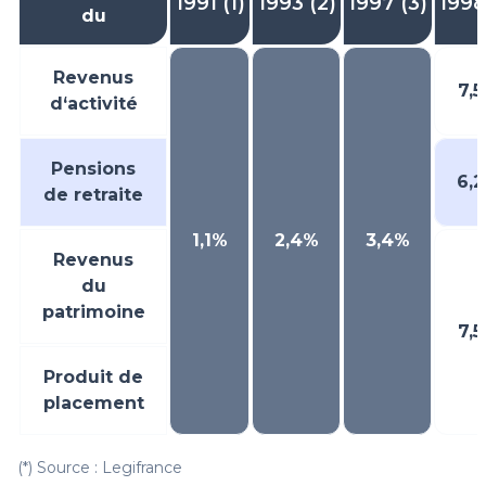
1991 (1)
1993 (2)
1997 (3)
1998
du
Revenus
7,
d‘activité
Pensions
6,
de retraite
1,1%
2,4%
3,4%
Revenus
du
patrimoine
7,
Produit de
placement
(*) Source : Legifrance