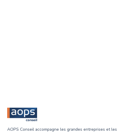
premiers à recevoir les communications pour nos
événements !
adresse email
Nous prenons au serieux vos
données
↑
Footer
AOPS Conseil accompagne les grandes entreprises et les