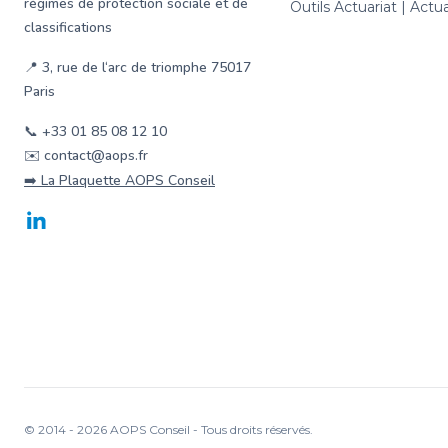
régimes de protection sociale et de
Outils Actuariat | Act
classifications
📍 3, rue de l‘arc de triomphe 75017
Paris
📞 +33 01 85 08 12 10
✉️ contact@aops.fr
➡️ La Plaquette AOPS Conseil
LinkedIn
© 2014 -
2026
AOPS Conseil - Tous droits réservés.