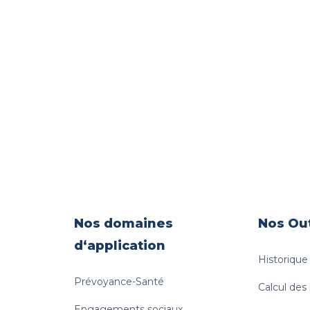
mi les premiers à recevoir les
Nos domaines
Nos Out
d‘application
Historiqu
Prévoyance-Santé
Calcul des
Engagements sociaux