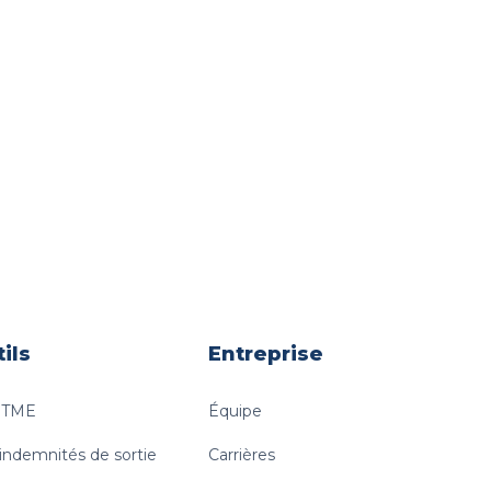
ils
Entreprise
e TME
Équipe
 indemnités de sortie
Carrières