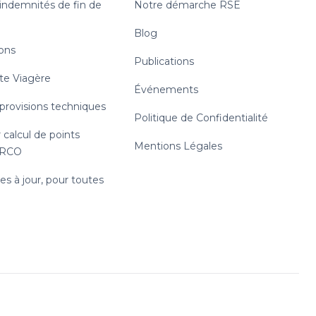
 indemnités de fin de
Notre démarche RSE
Blog
ions
Publications
te Viagère
Événements
 provisions techniques
Politique de Confidentialité
 calcul de points
Mentions Légales
RRCO
s à jour, pour toutes