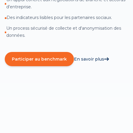
d'entreprise.
Des indicateurs lisibles pour les partenaires sociaux.
Un process sécurisé de collecte et d'anonymisation des
données.
Participer au benchmark
En savoir plus
EXEMPLES RÉCENTS
Benchmarks réalisés pour des branches,
fédérations et grands groupes.
• Comparaison de régimes santé et prévoyance sur
plusieurs centaines d'entreprises.