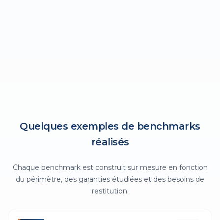
• Identification des pratiques majoritaires et des
garanties différenciantes.
• Préparation de supports de négociation et d'aide à
la décision.
Quelques exemples de benchmarks
réalisés
Chaque benchmark est construit sur mesure en fonction
du périmètre, des garanties étudiées et des besoins de
restitution.