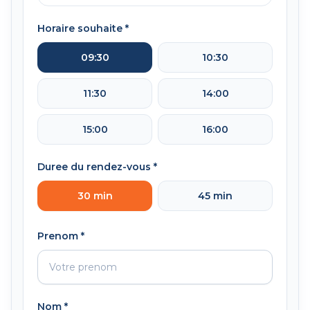
Horaire souhaite *
09:30
10:30
11:30
14:00
15:00
16:00
Duree du rendez-vous *
30
min
45
min
Prenom *
Nom *